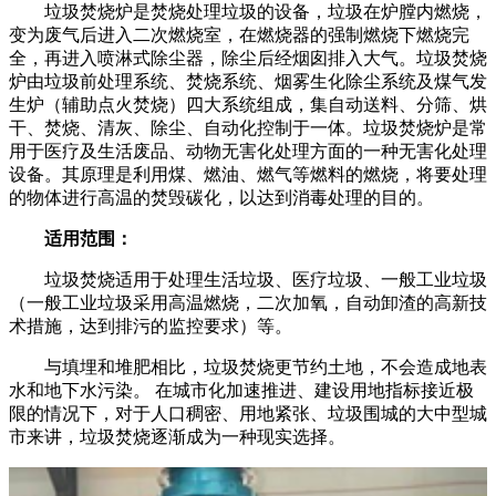
垃圾焚烧炉是焚烧处理垃圾的设备，垃圾在炉膛内燃烧，
变为废气后进入二次燃烧室，在燃烧器的强制燃烧下燃烧完
全，再进入喷淋式除尘器，除尘后经烟囱排入大气。垃圾焚烧
炉由垃圾前处理系统、焚烧系统、烟雾生化除尘系统及煤气发
生炉（辅助点火焚烧）四大系统组成，集自动送料、分筛、烘
干、焚烧、清灰、除尘、自动化控制于一体。垃圾焚烧炉是常
用于医疗及生活废品、动物无害化处理方面的一种无害化处理
设备。其原理是利用煤、燃油、燃气等燃料的燃烧，将要处理
的物体进行高温的焚毁碳化，以达到消毒处理的目的。
适用范围：
垃圾焚烧适用于处理生活垃圾、医疗垃圾、一般工业垃圾
（一般工业垃圾采用高温燃烧，二次加氧，自动卸渣的高新技
术措施，达到排污的监控要求）等。
与填埋和堆肥相比，垃圾焚烧更节约土地，不会造成地表
水和地下水污染。 在城市化加速推进、建设用地指标接近极
限的情况下，对于人口稠密、用地紧张、垃圾围城的大中型城
市来讲，垃圾焚烧逐渐成为一种现实选择。