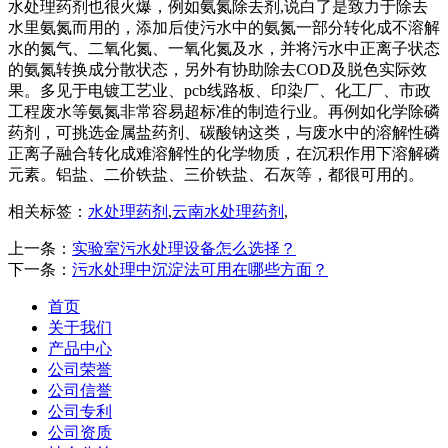
水处理药剂也很火爆，例如氨氮除去剂,说白了是致力于除去
水里氨氮而用的，添加后使污水中的氨氮一部分转化成不溶解
水的氮气、二氧化氮、一氧化氮及水，并将污水中正离子状态
的氨氮转换成分散状态，另外有协助除去COD及脱色实际效
果。多见于电镀工艺业、pcb线路板、印染厂、化工厂、市政
工程废水等氨氮非常容易超标准的制造行业。再例如化学除磷
药剂，可挑选金属盐药剂、碳酸钠这类，与废水中的溶解性磷
正离子融合转化成难溶解性的化学物质，在沉积作用下溶解磷
元素。铝盐、二价铁盐、三价铁盐、石灰等，都很可用的。
相关标签：
水处理药剂
,
云南水处理药剂
,
上一条：
实验室污水处理设备怎么选择？
下一条：
污水处理中沉淀法可用在哪些方面？
首页
关于我们
产品中心
公司荣誉
公司信誉
公司专利
公司资质