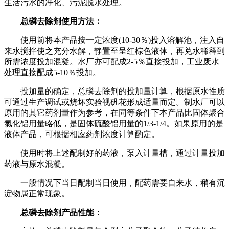
生活污水的净化、污泥脱水处理。
总磷去除剂使用方法：
使用前将本产品按一定浓度(10-30％)投入溶解池，注入自
来水搅拌使之充分水解，静置至呈红棕色液体，再兑水稀释到
所需浓度投加混凝。水厂亦可配成2-5％直接投加，工业废水
处理直接配成5-10％投加。
投加量的确定，总磷去除剂的投加量计算，根据原水性质
可通过生产调试或烧坏实验视矾花形成适量而定。制水厂可以
原用的其它药剂量作为参考，在同等条件下本产品比固体聚合
氯化铝用量略低，是固体硫酸铝用量的1/3-1/4。如果原用的是
液体产品，可根据相应药剂浓度计算酌定。
使用时将上述配制好的药液，泵入计量槽，通过计量投加
药液与原水混凝。
一般情况下当日配制当日使用，配药需要自来水，稍有沉
淀物属正常现象。
总磷去除剂产品性能：