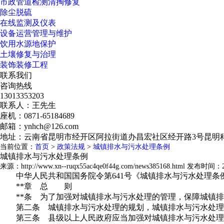
市政管道检测清掏修复
除尘脱硫
在线监测及仪表
设备运营管理与维护
饮用水源地保护
土壤修复与治理
装饰装修工程
联系我们
咨询热线
13013353203
联系人：王先生
座机：0871-65184689
邮箱：ynhch@126.com
地址：云南省昆明市经开区阿拉街道办昌宏社区经开路3号昆明科
当前位置：
首页
>
政策法规
>
城镇排水与污水处理条例
城镇排水与污水处理条例
来源：http://www.xn--ruqx55ac4qe0f44g.com/news385168.html 发布时间：20
中华人民共和国国务院令第
641
号《城镇排水与污水处理条
**章 总 则
**条 为了加强对城镇排水与污水处理的管理，保障城镇
第二条 城镇排水与污水处理的规划，城镇排水与污水处理
第三条 县级以上人民政府应当加强对城镇排水与污水处理