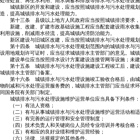
处理处置、再生水利用、雨水调蓄和排放等排水与污水处理设施
城镇新区的开发和建设，应当按照城镇排水与污水处理规划
造，提高城镇排水与污水处理能力。
第十三条 县级以上地方人民政府应当按照城镇排涝要求，
新建、改建、扩建市政基础设施工程应当配套建设雨水收集
利用设施，削减雨水径流，提高城镇内涝防治能力。
新区建设与旧城区改建，应当按照城镇排水与污水处理规划
第十四条 城镇排水与污水处理规划范围内的城镇排水与污
设用地规划许可证时，应当征求城镇排水主管部门的意见。城镇
建设单位应当按照排水设计方案建设连接管网等设施；未建
第十五条 城镇排水与污水处理设施建设工程竣工后，建设
城镇排水主管部门备案。
第十六条 城镇排水与污水处理设施竣工验收合格后，由城
物削减和污水处理运营服务费的，城镇排水主管部门应当征求环
同国务院有关部门制定。
城镇排水与污水处理设施维护运营单位应当具备下列条件：
（一）有法人资格；
（二）有与从事城镇排水与污水处理设施维护运营活动相适
（三）有完善的运行管理和安全管理制度；
（四）技术负责人和关键岗位人员经专业培训并考核合格；
（五）有相应的良好业绩和维护运营经验；
（六）法律、法规规定的其他条件。