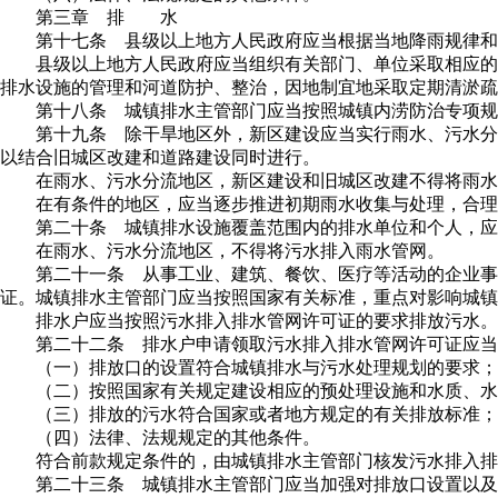
第三章 排 水
第十七条 县级以上地方人民政府应当根据当地降雨规律和
县级以上地方人民政府应当组织有关部门、单位采取相应的
排水设施的管理和河道防护、整治，因地制宜地采取定期清淤
第十八条 城镇排水主管部门应当按照城镇内涝防治专项规
第十九条 除干旱地区外，新区建设应当实行雨水、污水分
以结合旧城区改建和道路建设同时进行。
在雨水、污水分流地区，新区建设和旧城区改建不得将雨水
在有条件的地区，应当逐步推进初期雨水收集与处理，合理
第二十条 城镇排水设施覆盖范围内的排水单位和个人，应
在雨水、污水分流地区，不得将污水排入雨水管网。
第二十一条 从事工业、建筑、餐饮、医疗等活动的企业事
证。城镇排水主管部门应当按照国家有关标准，重点对影响城镇
排水户应当按照污水排入排水管网许可证的要求排放污水。
第二十二条 排水户申请领取污水排入排水管网许可证应当
（一）排放口的设置符合城镇排水与污水处理规划的要求；
（二）按照国家有关规定建设相应的预处理设施和水质、水
（三）排放的污水符合国家或者地方规定的有关排放标准；
（四）法律、法规规定的其他条件。
符合前款规定条件的，由城镇排水主管部门核发污水排入排
第二十三条 城镇排水主管部门应当加强对排放口设置以及