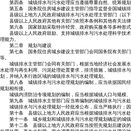
第四条 城镇排水与污水处理应当遵循尊重自然、统筹规
第五条 国务院住房城乡建设主管部门指导监督全国城镇排
县级以上地方人民政府城镇排水与污水处理主管部门（以下
县级以上人民政府其他有关部门依照本条例和其他有关法律
第六条 国家鼓励采取特许经营、政府购买服务等多种形式
县级以上人民政府鼓励、支持城镇排水与污水处理科学技术
理能力。
第二章 规划与建设
第七条 国务院住房城乡建设主管部门会同国务院有关部门
等。
城镇排水主管部门会同有关部门，根据当地经济社会发展水
水处理与再生利用、污泥处理处置要求，排涝措施，城镇排水
划，并纳入本行政区域的城镇排水与污水处理规划。
第八条 城镇排水与污水处理规划的编制，应当依据国民经
规划相衔接。
城镇内涝防治专项规划的编制，应当根据城镇人口与规模、
第九条 城镇排水主管部门应当将编制的城镇排水与污水处
城镇排水与污水处理规划一经批准公布，应当严格执行；因
第十条 县级以上地方人民政府应当根据城镇排水与污水处
第十一条 城乡规划和城镇排水与污水处理规划确定的城镇
第十二条 县级以上地方人民政府应当按照先规划后建设的