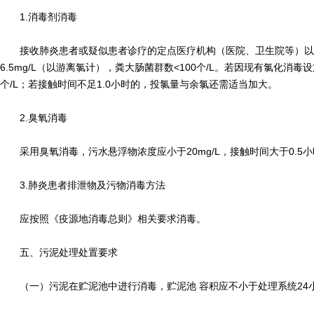
1.消毒剂消毒
接收肺炎患者或疑似患者诊疗的定点医疗机构（医院、卫生院等）以及
6.5mg/L（以游离氯计），粪大肠菌群数<100个/L。若因现有氯化消毒
个/L；若接触时间不足1.0小时的，投氯量与余氯还需适当加大。
2.臭氧消毒
采用臭氧消毒，污水悬浮物浓度应小于20mg/L，接触时间大于0.5小时
3.肺炎患者排泄物及污物消毒方法
应按照《疫源地消毒总则》相关要求消毒。
五、污泥处理处置要求
（一）污泥在贮泥池中进行消毒，贮泥池 容积应不小于处理系统24