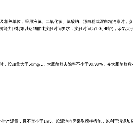
相关单位，采用液氯、二氧化氯、氯酸钠、漂白粉或漂白精消毒时，参考 氯
设施能力限制难以达到前述接触时间要求，接触时间为1.0小时的，余氯大于10
，投加量大于50mg/L，大肠菌群去除率不小于99.99%，粪大肠菌群数<1
小时产泥量，且不宜小于1m3。贮泥池内需采取搅拌措施，以利于污泥加