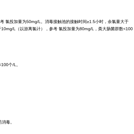
投加量为50mg/L。消毒接触池的接触时间≥1.5小时，余氯量大于
mg/L（以游离氯计），参考 氯投加量为80mg/L，粪大肠菌群数<100
00个/L。
药消毒。