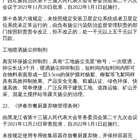
广西壮族自治区第十三届人民代表大会常务委员会第二十六次
会议于2021年11月20日批准，自2022年1月1日起施行。
第十条第六项规定，未按照规定安装卫星定位系统或者卫星定
位系统未正常运行的，由负有扬尘污染防治监督管理职责的部
门按照职责责令改正，拒不改正的，处一千元以上五千元以下
罚款。
工地喷洒扬尘抑制剂
嵩安环保扬尘抑制剂，具有“工地扬尘克星”称号，一次喷洒，
抑尘长达3个月，喷洒扬尘抑抑制后，短时间内短时间内即可
在物料表面形成一层3-5cm的保护膜对杨絮、柳絮等飞絮同样
具有高效抑制效果。产品安全无毒、权威认证、绿色环保、快
速高效、简单便捷，广泛应用于建筑工地、道路运输、矿山开
采、混凝土搅拌站等露天扬尘的治理。
22、《伊春市餐厨废弃物管理条例》
由黑龙江省第十三届人民代表大会常务委员会第二十九次会议
于2021年12月23日审查批准，自2022年1月1日起施行。
未按规定使用专用收集容器存放餐厨废弃物，并保持容器完