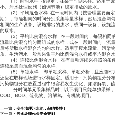
（1）瞬时水样
按规定，在某一时刻采样。适用于废
小、污水处理设施（如调节池）稳定排放的废水。
（2）平均混合水样
在一段时间内（按管理需要而定
期），每隔相同的时间分别采集等量水样，然后混合均
相同的生产设备、设施排出的废水，或同一设备、设施
的废水。
（3）平均比例混合水样
在一段时间内，每隔相同
流量比例混合均匀而组成的水样，或在一段时间内，流
后将所取水样混合均匀的水样。适用于废水流量、污染
质。生活污水一般常采集平均比例混合水样或平均混合
（4）连续比例混合水样
在有自动连续采样器的条
连续采集而混合均匀的水样。
（5）单独水样
即单独采样、单独分析，且应随时
还应在取样现场进行水样固定。适用于：污染物组分分
污染物组分在放置过程中很容易发生变化、如溶解氧、
分时间单元采集样品时，以下项目只能单独采样，
COD、BOD、硫化物、溶解氧、有机物项目。
上一篇：
安全清理污水池，敲响警钟！
下一篇：
污水处理作业安全守则