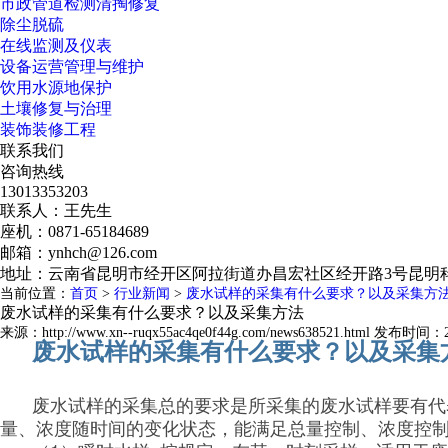
市政管道检测清掏修复
除尘脱硫
在线监测及仪表
设备运营管理与维护
饮用水源地保护
土壤修复与治理
装饰装修工程
联系我们
咨询热线
13013353203
联系人：王先生
座机：0871-65184689
邮箱：ynhch@126.com
地址：云南省昆明市经开区阿拉街道办昌宏社区经开路3号昆明科
当前位置：
首页
>
行业新闻
>
废水试样的采集有什么要求？以及采集方
废水试样的采集有什么要求？以及采集方法
来源：http://www.xn--ruqx55ac4qe0f44g.com/news638521.html 发布时间：20
废水试样的采集有什么要求？以及采集
废水试样的采集总的要求是所采集的废水试样要有代
量、浓度随时间的变化状态，能满足总量控制、浓度控