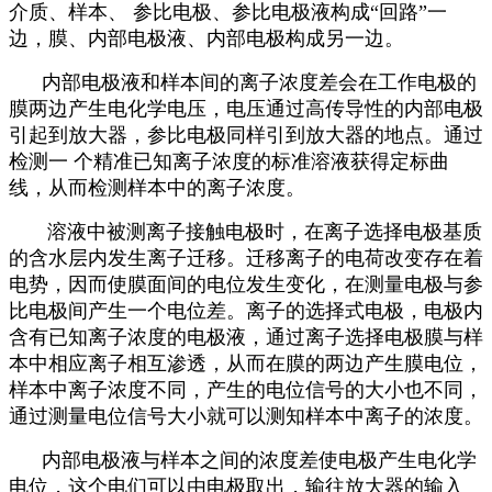
介质、样本、 参比电极、参比电极液构成“回路”一
边，膜、内部电极液、内部电极构成另一边。
内部电极液和样本间的离子浓度差会在工作电极的
膜两边产生电化学电压，电压通过高传导性的内部电极
引起到放大器，参比电极同样引到放大器的地点。通过
检测一 个精准已知离子浓度的标准溶液获得定标曲
线，从而检测样本中的离子浓度。
溶液中被测离子接触电极时，在离子选择电极基质
的含水层内发生离子迁移。迁移离子的电荷改变存在着
电势，因而使膜面间的电位发生变化，在测量电极与参
比电极间产生一个电位差。离子的选择式电极，电极内
含有已知离子浓度的电极液，通过离子选择电极膜与样
本中相应离子相互渗透，从而在膜的两边产生膜电位，
样本中离子浓度不同，产生的电位信号的大小也不同，
通过测量电位信号大小就可以测知样本中离子的浓度。
内部电极液与样本之间的浓度差使电极产生电化学
电位，这个电们可以由电极取出，输往放大器的输入