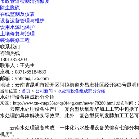
市政管道检测清掏修复
除尘脱硫
在线监测及仪表
设备运营管理与维护
饮用水源地保护
土壤修复与治理
装饰装修工程
联系我们
咨询热线
13013353203
联系人：王先生
座机：0871-65184689
邮箱：ynhch@126.com
地址：云南省昆明市经开区阿拉街道办昌宏社区经开路3号昆明科
当前位置：
首页
>
公司新闻
>
水处理设备组成部分介绍
水处理设备组成部分介绍
来源：http://www.xn--ruqx55ac4qe0f44g.com/news478280.html 发布时间：20
云南水处理设备生产厂，复合型厌氧发酵加工工艺中包括了
水处理的具体解决实际效果。此外，复合型厌氧发酵加工工艺
云南水处理设备构成：一体化污水处理设备关键有七部分构成
机房”。