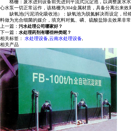
格栅：废水进到设备前先进到平流式沉淀池，以调整废水水
心水泵一切正常运作，该格栅为304金属材质，具备分离出来效
缺氧池(污泥消化吸收池）：缺氧池为脱氮解决而设定，经
料做为光合细菌的媒介，填充料对氮、磷、硫酸盐除去效果非常
上一篇：
污水处理公司哪家好？
下一篇：
水处理药剂有哪些种类呢？
相关标签：
水处理设备
,
云南水处理设备
,
相关产品