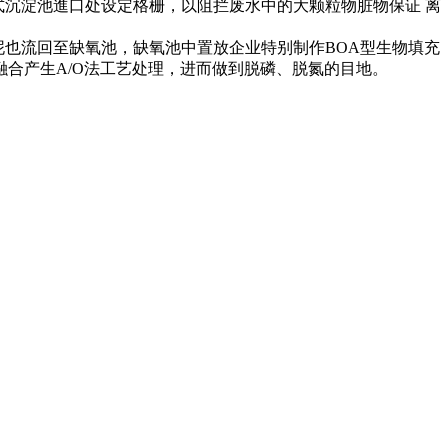
式沉淀池進口处设定格栅，以阻拦废水中的大颗粒物脏物保证 离
泥也流回至缺氧池，缺氧池中置放企业特别制作BOA型生物填充
合产生A/O法工艺处理，进而做到脱磷、脱氮的目地。