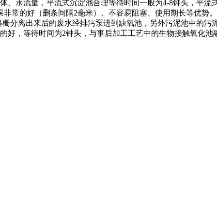
体、水流量，平流式沉淀池合理等待时间一般为4-8钟头，平流
果非常的好（删条间隔2毫米）、不容易阻塞、使用期长等优势。
格栅分离出来后的废水经排污泵进到缺氧池，另外污泥池中的污
的好，等待时间为2钟头，与事后加工工艺中的生物接触氧化池融