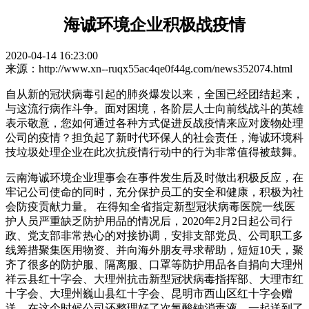
海诚环境企业积极战疫情
2020-04-14 16:23:00
来源：http://www.xn--ruqx55ac4qe0f44g.com/news352074.html
自从新的冠状病毒引起的肺炎爆发以来，全国已经团结起来，
与这流行病作斗争。面对困境，各阶层人士向前线战斗的英雄
表示敬意，您如何通过各种方式促进反战疫情来应对废物处理
公司的疫情？担负起了新时代环保人的社会责任，海诚环境科
技垃圾处理企业在此次抗疫情行动中的行为非常值得被鼓舞。
云南海诚环境企业理事会在事件发生后及时做出积极反应，在
牢记公司使命的同时，充分保护员工的安全和健康，积极为社
会防疫贡献力量。 在得知全省指定新型冠状病毒医院一线医
护人员严重缺乏防护用品的情况后，2020年2月2日起公司行
政、党支部非常热心的对接协调，安排支部党员、公司职工多
线筹措聚集医用物资、并向海外朋友寻求帮助，短短10天，聚
齐了很多的防护服、隔离服、口罩等防护用品各自捐向大理州
祥云县红十字会、大理州抗击新型冠状病毒指挥部、大理市红
十字会、大理州巍山县红十字会、昆明市西山区红十字会赠
送。在这个时候公司还整理好了次氯酸钠消毒液，一起送到了