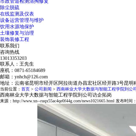
市政管道检测清掏修复
除尘脱硫
在线监测及仪表
设备运营管理与维护
饮用水源地保护
土壤修复与治理
装饰装修工程
联系我们
咨询热线
13013353203
联系人：王先生
座机：0871-65184689
邮箱：ynhch@126.com
地址：云南省昆明市经开区阿拉街道办昌宏社区经开路3号昆明科
当前位置：
首页
>
公司新闻
>
西南林业大学大数据与智能工程学院到公
西南林业大学大数据与智能工程学院到公司访企拓岗
来源：http://www.xn--ruqx55ac4qe0f44g.com/news1021665.html 发布时间：2